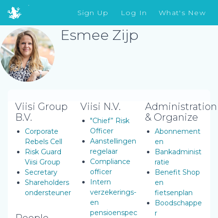
Sign Up
Log In
What's New
Esmee Zijp
Viisi Group
Viisi N.V.
Administration
B.V.
& Organize
"Chief” Risk
Officer
Corporate
Abonnement
Aanstellingen
Rebels Cell
en
regelaar
Risk Guard
Bankadminist
Compliance
Viisi Group
ratie
officer
Secretary
Benefit Shop
Intern
Shareholders
en
verzekerings-
ondersteuner
fietsenplan
en
Boodschappe
pensioenspec
r