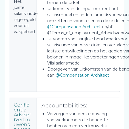
Het
binnen de cirkel
juiste
Uitkomst van de input omtrent het
salarismodel
salarismodel en andere arbeidsvoorwaar
ingeregeld
omzetten in voorstellen en deze delen 
voor dit
@Compensation Architect
en/of
vakgebied
@Terms_of_employment_Arbeidsvoorw
Uitvoeren van jaarlijkse benchmark voor
salariscurve van deze cirkel en vertalen 
laatste ontwikkelingen op het gebied va
belonen in mogelijke verbeteringen voor
Viisi salarismodel
Doorgeven van uitkomsten van de ben
aan
@Compensation Architect
Accountabilities:
Confid
ential
Verzorgen van eerste opvang
Adviser
(Vertro
van werknemers die behoefte
uwens
hebben aan een vertrouwelijk