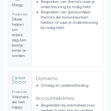
Bespreken van thema's waar je
Margy
ondersteuning bij nodig hebt
Bespreken van (persoonlijke)
Purpose:
thema's die invloed kunnen
Elkaar
hebben of waar je ondersteuning
helpen
bij nodig hebt
om
iedere
dag een
beetje
beter te
worden
Domains:
Career
Doctor
Ontslag en uitdiensttreding
Purpose:
Viisionairs
Accountabilities:
die niet
Begeleiden bij oriëntatieproces
happy
werken buiten Viisi en verdere