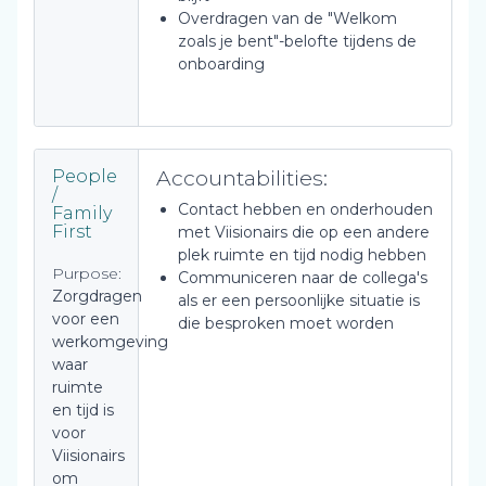
Overdragen van de "Welkom
zoals je bent"-belofte tijdens de
onboarding
Accountabilities:
People
/
Contact hebben en onderhouden
Family
First
met Viisionairs die op een andere
plek ruimte en tijd nodig hebben
Purpose:
Communiceren naar de collega's
Zorgdragen
als er een persoonlijke situatie is
voor een
die besproken moet worden
werkomgeving
waar
ruimte
en tijd is
voor
Viisionairs
om