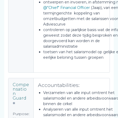
ontwerpen en invoeren, in afstemming
@"Chief" Financial Officer
(Jaap), van ee
termijngerichte koppeling van
omzetbudgetten met de salarissen voor
Adviescurve
controleren op jaarlijkse basis wat de infla
geweest zodat deze tijdig besproken en
doorgevoerd kan worden in de
salarisadministratie
toetsen van het salarismodel op gelijke 
eerlijke beloning tussen groepen
Accountabilities:
Compe
nsatio
Verzamelen van alle input omtrent het
n
Guard
salarismodel en andere arbeidsvoorwaar
binnen de cirkel
Analyseren van alle input omtrent het
Purpose:
salarismodel en andere arbeidsvoorwaar