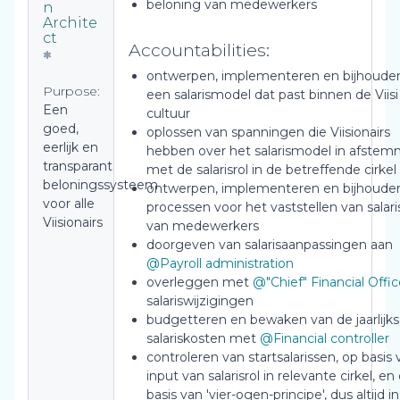
beloning van medewerkers
n
Archite
ct
Accountabilities:
ontwerpen, implementeren en bijhoude
Purpose:
een salarismodel dat past binnen de Viisi
Een
cultuur
goed,
oplossen van spanningen die Viisionairs
eerlijk en
hebben over het salarismodel in afste
transparant
met de salarisrol in de betreffende cirkel
beloningssysteem
ontwerpen, implementeren en bijhoude
voor alle
processen voor het vaststellen van salar
Viisionairs
van medewerkers
doorgeven van salarisaanpassingen aan
@Payroll administration
overleggen met
@"Chief" Financial Offic
salariswijzigingen
budgetteren en bewaken van de jaarlijk
salariskosten met
@Financial controller
controleren van startsalarissen, op basis 
input van salarisrol in relevante cirkel, en
basis van 'vier-ogen-principe', dus altijd in