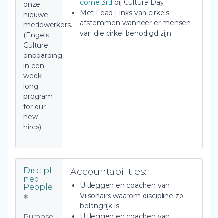
come 3rd
bij Culture Day
onze
Met Lead Links van cirkels
nieuwe
afstemmen wanneer er mensen
medewerkers.
van die cirkel benodigd zijn
(Engels:
Culture
onboarding
in een
week-
long
program
for our
new
hires)
Accountabilities:
Discipli
ned
Uitleggen en coachen van
People
Viisonairs waarom discipline zo
belangrijk is
Purpose:
Uitleggen en coachen van