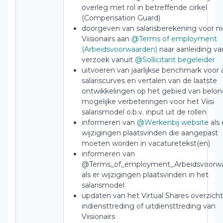
overleg met rol in betreffende cirkel
(Compensation Guard)
doorgeven van salarisberekening voor n
Viisionairs aan
@Terms of employment
(Arbeidsvoorwaarden)
naar aanleiding va
verzoek vanuit
@Sollicitant begeleider
uitvoeren van jaarlijkse benchmark voor a
salariscurves en vertalen van de laatste
ontwikkelingen op het gebied van belon
mogelijke verbeteringen voor het Viisi
salarismodel o.b.v. input uit de rollen
informeren van
@Werkenbij website
als 
wijzigingen plaatsvinden die aangepast
moeten worden in vacaturetekst(en)
informeren van
@Terms_of_employment_Arbeidsvoorw
als er wijzigingen plaatsvinden in het
salarismodel
updaten van het Virtual Shares overzicht 
indiensttreding of uitdiensttreding van
Viisionairs