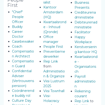
People
ialist
Business
First
Kantoor
Presents
"Chief"
Amsterdam
Crediteurena
People
(HQ)
dministratie
Officer
Kwartaalsrond
Debiteurenad
Buddy
e - Inhoud
ministratie
Career
(Qronde)
Facilitator
Doctor
Office
Happy
Casebewaker
manager
Workplace
Coach
People First
Kerstversierin
Compensatio
Preventieme
g kantoor HQ
n Architect
dewerker
Kwartaalsrond
Compensatio
Rep Link
e -
n Guard
from
Organisatoris
Confidential
Administratio
ch
Adviser
n & Organize
Payroll
(Vertrouwens
Viisi Lustrum
administratio
persoon)
2025
n
Coördinerend
Viisi Townhall
Rekening
e buddy rol
Viisi-
courant
Culture Day
Holacracy
Rep Link
to