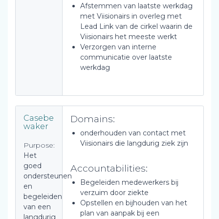
Afstemmen van laatste werkdag
met Viisionairs in overleg met
Lead Link van de cirkel waarin de
Viisionairs het meeste werkt
Verzorgen van interne
communicatie over laatste
werkdag
Domains:
Casebe
waker
onderhouden van contact met
Viisionairs die langdurig ziek zijn
Purpose:
Het
goed
Accountabilities:
ondersteunen
Begeleiden medewerkers bij
en
verzuim door ziekte
begeleiden
Opstellen en bijhouden van het
van een
plan van aanpak bij een
langdurig