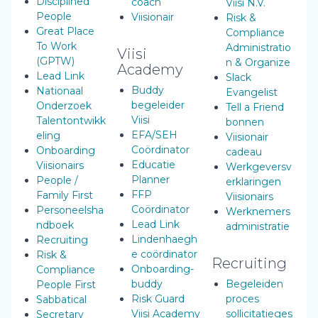
Disciplined
coach
Viisi N.V.
People
Viisionair
Risk &
Great Place
Compliance
To Work
Administratio
Viisi
(GPTW)
n & Organize
Academy
Lead Link
Slack
Buddy
Nationaal
Evangelist
begeleider
Onderzoek
Tell a Friend
Viisi
Talentontwikk
bonnen
EFA/SEH
eling
Viisionair
Coördinator
Onboarding
cadeau
Educatie
Viisionairs
Werkgeversv
Planner
People /
erklaringen
FFP
Family First
Viisionairs
Coördinator
Personeelsha
Werknemers
Lead Link
ndboek
administratie
Lindenhaegh
Recruiting
e coördinator
Risk &
Recruiting
Onboarding-
Compliance
buddy
Begeleiden
People First
Risk Guard
proces
Sabbatical
Viisi Academy
sollicitatieges
Secretary