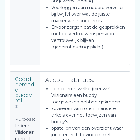
ongewenst gedrag
Voorleggen aan mederolvervuller
bij twijfel over wat de juiste
manier van handelen is.
Ervoor zorgen dat de gesprekken
met de vertrouwenspersoon
vertrouwelijk blijven
(geheimhoudingsplicht)
Accountabilities:
Coördi
nerend
controleren welke (nieuwe)
e
buddy
Viisionairs een buddy
rol
toegewezen hebben gekregen
adviseren van rollen in andere
cirkels over het toewijzen van
Purpose:
buddy's
Iedere
opstellen van een overzicht waar
Viisionair
junioren zich bevinden met
perfect