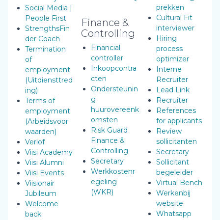
prekken
Social Media |
Cultural Fit
People First
Finance &
interviewer
StrengthsFin
Controlling
Hiring
der Coach
Financial
process
Termination
controller
optimizer
of
Inkoopcontra
Interne
employment
cten
Recruiter
(Uitdiensttred
Ondersteunin
Lead Link
ing)
g
Recruiter
Terms of
huurovereenk
References
employment
omsten
for applicants
(Arbeidsvoor
Risk Guard
Review
waarden)
Finance &
sollicitanten
Verlof
Controlling
Secretary
Viisi Academy
Secretary
Sollicitant
Viisi Alumni
Werkkostenr
begeleider
Viisi Events
egeling
Virtual Bench
Viisionair
(WKR)
Werkenbij
Jubileum
website
Welcome
Whatsapp
back