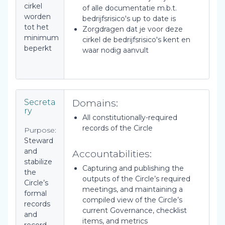
cirkel
of alle documentatie m.b.t.
worden
bedrijfsrisico's up to date is
tot het
Zorgdragen dat je voor deze
minimum
cirkel de bedrijfsrisico's kent en
beperkt
waar nodig aanvult
Domains:
Secreta
ry
All constitutionally-required
records of the Circle
Purpose:
Steward
and
Accountabilities:
stabilize
Capturing and publishing the
the
outputs of the Circle’s required
Circle’s
meetings, and maintaining a
formal
compiled view of the Circle’s
records
current Governance, checklist
and
items, and metrics