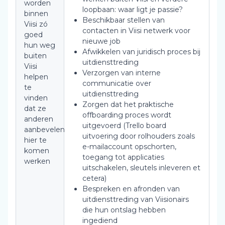
worden
loopbaan: waar ligt je passie?
binnen
Beschikbaar stellen van
Viisi zó
contacten in Viisi netwerk voor
goed
nieuwe job
hun weg
Afwikkelen van juridisch proces bij
buiten
uitdiensttreding
Viisi
Verzorgen van interne
helpen
communicatie over
te
uitdiensttreding
vinden
Zorgen dat het praktische
dat ze
offboarding proces wordt
anderen
uitgevoerd (Trello board
aanbevelen
uitvoering door rolhouders zoals
hier te
e-mailaccount opschorten,
komen
toegang tot applicaties
werken
uitschakelen, sleutels inleveren et
cetera)
Bespreken en afronden van
uitdiensttreding van Viisionairs
die hun ontslag hebben
ingediend