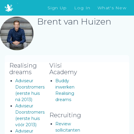
Sign Up
Log In
What's New
Brent van Huizen
Realising
Viisi
dreams
Academy
Adviseur
Buddy
Doorstromers
inwerken
(eerste huis
Realising
ná 2013)
dreams
Adviseur
Doorstromers
Recruiting
(eerste huis
Review
vóór 2013)
sollicitanten
Adviseur