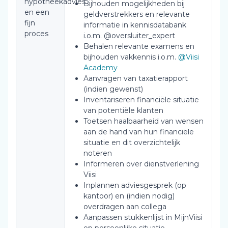
hypotheekadvies
Bijhouden mogelijkheden bij
en een
geldverstrekkers en relevante
fijn
informatie in kennisdatabank
proces
i.o.m. @oversluiter_expert
Behalen relevante examens en
bijhouden vakkennis i.o.m.
@Viisi
Academy
Aanvragen van taxatierapport
(indien gewenst)
Inventariseren financiële situatie
van potentiële klanten
Toetsen haalbaarheid van wensen
aan de hand van hun financiële
situatie en dit overzichtelijk
noteren
Informeren over dienstverlening
Viisi
Inplannen adviesgesprek (op
kantoor) en (indien nodig)
overdragen aan collega
Aanpassen stukkenlijst in MijnViisi