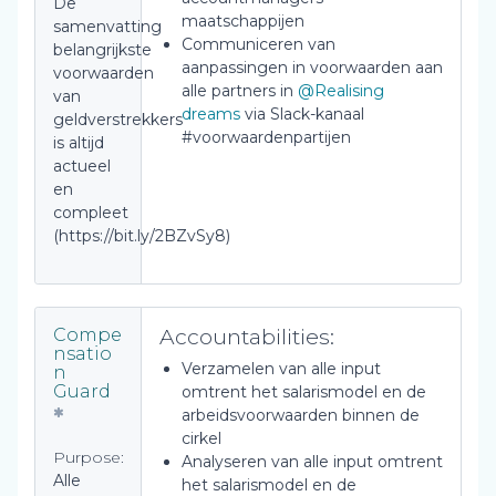
De
maatschappijen
samenvatting
Communiceren van
belangrijkste
aanpassingen in voorwaarden aan
voorwaarden
alle partners in
@Realising
van
dreams
via Slack-kanaal
geldverstrekkers
#voorwaardenpartijen
is altijd
actueel
en
compleet
(https://bit.ly/2BZvSy8)
Accountabilities:
Compe
nsatio
Verzamelen van alle input
n
Guard
omtrent het salarismodel en de
arbeidsvoorwaarden binnen de
cirkel
Purpose:
Analyseren van alle input omtrent
Alle
het salarismodel en de