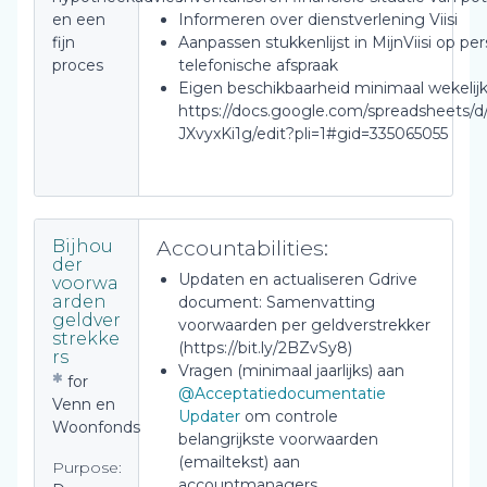
en een
Informeren over dienstverlening Viisi
fijn
Aanpassen stukkenlijst in MijnViisi op per
proces
telefonische afspraak
Eigen beschikbaarheid minimaal wekelij
https://docs.google.com/spreadsheets
JXvyxKi1g/edit?pli=1#gid=335065055
Accountabilities:
Bijhou
der
Updaten en actualiseren Gdrive
voorwa
arden
document: Samenvatting
geldver
voorwaarden per geldverstrekker
strekke
(https://bit.ly/2BZvSy8)
rs
Vragen (minimaal jaarlijks) aan
for
@Acceptatiedocumentatie
Venn en
Updater
om controle
Woonfonds
belangrijkste voorwaarden
(emailtekst) aan
Purpose:
accountmanagers