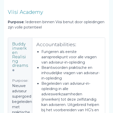
Viisi Academy
Purpose:
Iedereen binnen Viisi benut door opleidingen
zijn volle potentieel
Accountabilities:
Buddy
inwerk
Fungeren als eerste
en
Realisi
aanspreekpunt voor alle vragen
ng
van adviseur-in-opleiding
dreams
Beantwoorden praktische en
inhoudelijke vragen van adviseur-
in-opleiding
Purpose:
Begeleiden van adviseur-in-
Nieuwe
opleiding in alle
adviseur
advieswerkzaamheden
supergoed
(inwerken) tot deze zelfstandig
begeleiden
kan adviseren. Uitgebreid helpen
met
bij het voorbereiden van HG's en
praktische