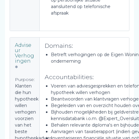
op persoonlijke situatie
aansluitend op telefonische
afspraak
Domains:
Advise
ur
Betreft verhogingen op de Eigen Woning
Verhog
ingen
onderneming
Accountabilities:
Purpose:
Klanten
Voeren van adviesgesprekken en telef
die hun
hypotheek willen verhogen
hypotheek
Beantwoorden van klantvragen verhoge
willen
Begeleiden van en overzicht houden ov
verhogen
Bijhouden mogelijkheden bij geldverstrek
voorzien
kennisdatabank i.o.m. @Expert_Overslu
van het
Behalen relevante diploma's en bijhoude
beste
Aanvragen van taxatierapport (indien ge
hypotheekadvies
Inventariseren financiële situatie van po