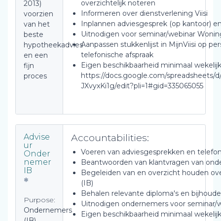
overzichtelijk noteren
2013)
Informeren over dienstverlening Viisi
voorzien
Inplannen adviesgesprek (op kantoor) en
van het
Uitnodigen voor seminar/webinar Woni
beste
Aanpassen stukkenlijst in MijnViisi op per
hypotheekadvies
telefonische afspraak
en een
Eigen beschikbaarheid minimaal wekelij
fijn
https://docs.google.com/spreadsheets
proces
JXvyxKi1g/edit?pli=1#gid=335065055
Accountabilities:
Advise
ur
Voeren van adviesgesprekken en telefo
Onder
nemer
Beantwoorden van klantvragen van ond
IB
Begeleiden van en overzicht houden ov
(IB)
Behalen relevante diploma's en bijhoude
Purpose:
Uitnodigen ondernemers voor seminar/
Ondernemers
Eigen beschikbaarheid minimaal wekelij
(IB)