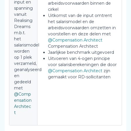
input en
arbeidsvoorwaarden binnen de
spanning
cirkel
vanuit
Uitkomst van de input omtrent
Realising
het salarismodel en de
Dreams
arbeidsvoorwaarden omzetten in
m.b.t.
voorstellen en deze delen met
het
@Compensation Architect
salarismodel
Compensation Architect
worden
Jaarlijkse benchmark uitgevoerd
op 1 plek
Uitvoeren van 4-ogen principe
verzameld,
voor salarisberekeningen die door
geanalyseerd
@Compensation Architect
zijn
en
gemaakt voor RD-sollicitanten
gedeeld
met
@Comp
ensation
Architec
t