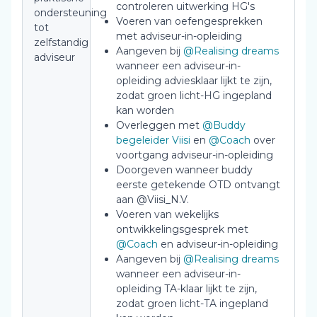
controleren uitwerking HG's
ondersteuning
Voeren van oefengesprekken
tot
met adviseur-in-opleiding
zelfstandig
Aangeven bij
@Realising dreams
adviseur
wanneer een adviseur-in-
opleiding adviesklaar lijkt te zijn,
zodat groen licht-HG ingepland
kan worden
Overleggen met
@Buddy
begeleider Viisi
en
@Coach
over
voortgang adviseur-in-opleiding
Doorgeven wanneer buddy
eerste getekende OTD ontvangt
aan @Viisi_N.V.
Voeren van wekelijks
ontwikkelingsgesprek met
@Coach
en adviseur-in-opleiding
Aangeven bij
@Realising dreams
wanneer een adviseur-in-
opleiding TA-klaar lijkt te zijn,
zodat groen licht-TA ingepland