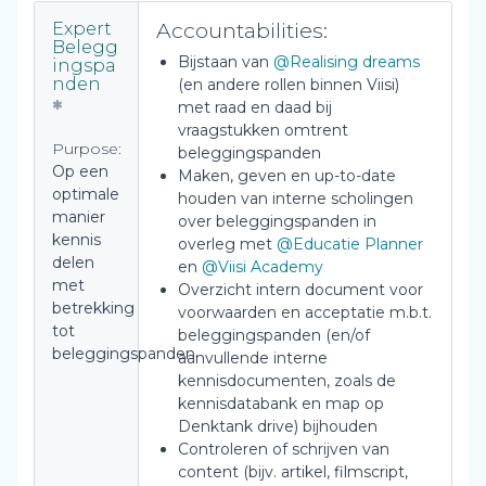
Accountabilities:
Expert
Belegg
Bijstaan van
@Realising dreams
ingspa
nden
(en andere rollen binnen Viisi)
met raad en daad bij
vraagstukken omtrent
Purpose:
beleggingspanden
Op een
Maken, geven en up-to-date
optimale
houden van interne scholingen
manier
over beleggingspanden in
kennis
overleg met
@Educatie Planner
delen
en
@Viisi Academy
met
Overzicht intern document voor
betrekking
voorwaarden en acceptatie m.b.t.
tot
beleggingspanden (en/of
beleggingspanden
aanvullende interne
kennisdocumenten, zoals de
kennisdatabank en map op
Denktank drive) bijhouden
Controleren of schrijven van
content (bijv. artikel, filmscript,