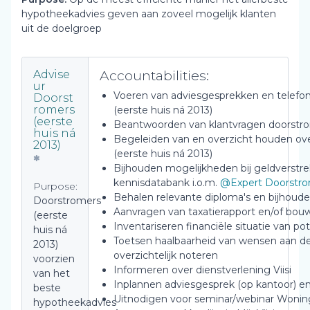
hypotheekadvies geven aan zoveel mogelijk klanten
uit de doelgroep
Accountabilities:
Advise
ur
Voeren van adviesgesprekken en telefo
Doorst
romers
(eerste huis ná 2013)
(eerste
Beantwoorden van klantvragen doorstrom
huis ná
Begeleiden van en overzicht houden ov
2013)
(eerste huis ná 2013)
Bijhouden mogelijkheden bij geldverstrek
kennisdatabank i.o.m.
@Expert Doorstr
Purpose:
Behalen relevante diploma's en bijhoude
Doorstromers
Aanvragen van taxatierapport en/of bou
(eerste
Inventariseren financiële situatie van po
huis ná
Toetsen haalbaarheid van wensen aan de 
2013)
overzichtelijk noteren
voorzien
Informeren over dienstverlening Viisi
van het
Inplannen adviesgesprek (op kantoor) en
beste
Uitnodigen voor seminar/webinar Woni
hypotheekadvies