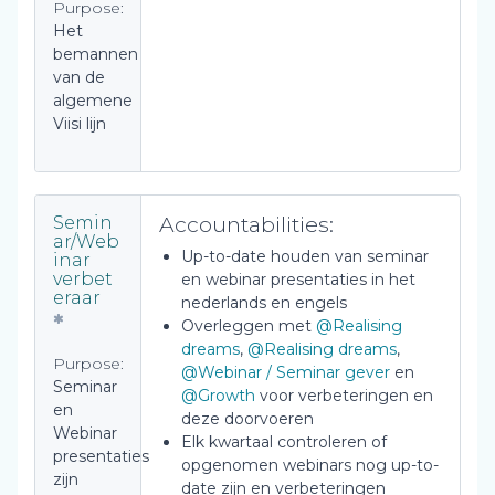
Purpose:
Het
bemannen
van de
algemene
Viisi lijn
Accountabilities:
Semin
ar/Web
Up-to-date houden van seminar
inar
verbet
en webinar presentaties in het
eraar
nederlands en engels
Overleggen met
@Realising
dreams
,
@Realising dreams
,
Purpose:
@Webinar / Seminar gever
en
Seminar
@Growth
voor verbeteringen en
en
deze doorvoeren
Webinar
Elk kwartaal controleren of
presentaties
opgenomen webinars nog up-to-
zijn
date zijn en verbeteringen