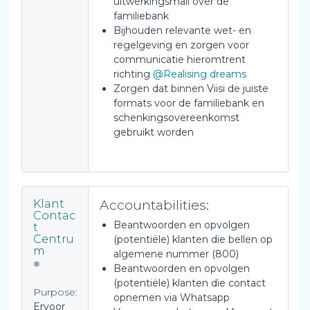
uitwerkingsmail over de
familiebank
Bijhouden relevante wet- en
regelgeving en zorgen voor
communicatie hieromtrent
richting
@Realising dreams
Zorgen dat binnen Viisi de juiste
formats voor de familiebank en
schenkingsovereenkomst
gebruikt worden
Accountabilities:
Klant
Contac
Beantwoorden en opvolgen
t
Centru
(potentiële) klanten die bellen op
m
algemene nummer (800)
Beantwoorden en opvolgen
(potentiële) klanten die contact
Purpose:
opnemen via Whatsapp
Ervoor