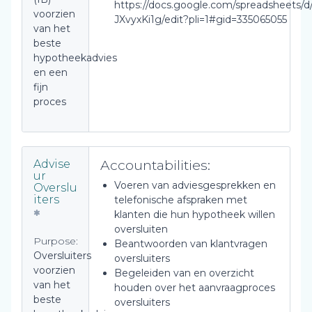
https://docs.google.com/spreadsheets
voorzien
JXvyxKi1g/edit?pli=1#gid=335065055
van het
beste
hypotheekadvies
en een
fijn
proces
Accountabilities:
Advise
ur
Voeren van adviesgesprekken en
Overslu
iters
telefonische afspraken met
klanten die hun hypotheek willen
oversluiten
Purpose:
Beantwoorden van klantvragen
Oversluiters
oversluiters
voorzien
Begeleiden van en overzicht
van het
houden over het aanvraagproces
beste
oversluiters