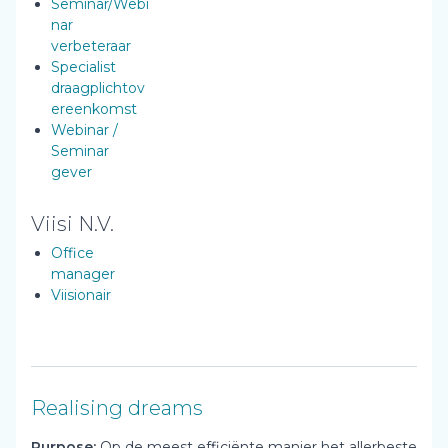
Seminar/Webi
nar
verbeteraar
Specialist
draagplichtov
ereenkomst
Webinar /
Seminar
gever
Viisi N.V.
Office
manager
Viisionair
Realising dreams
Purpose:
Op de meest efficiënte manier het allerbeste