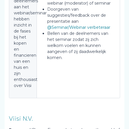
deelnemers
webinar (moderator) of seminar
aan het
Doorgeven van
webinar/seminar
suggesties/feedback over de
hebben
presentatie aan
inzicht in
@Seminar/Webinar verbeteraar
de fases
Bellen van de deelnemers van
bij het
het seminar zodat zij zich
kopen
welkom voelen en kunnen
en
aangeven of zij daadwerkelijk
financieren
komen.
van een
huis en
zijn
enthousiast
over Viisi
Viisi N.V.