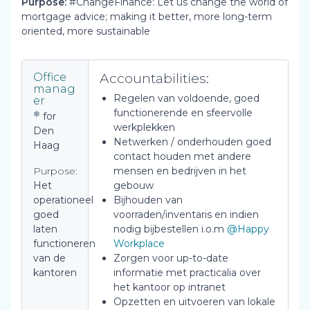
Purpose:
#ChangeFinance: Let us change the world of
mortgage advice; making it better, more long-term
oriented, more sustainable
Accountabilities:
Office
manag
Regelen van voldoende, goed
er
functionerende en sfeervolle
for
werkplekken
Den
Netwerken / onderhouden goed
Haag
contact houden met andere
Purpose:
mensen en bedrijven in het
Het
gebouw
operationeel
Bijhouden van
goed
voorraden/inventaris en indien
laten
nodig bijbestellen i.o.m
@Happy
functioneren
Workplace
van de
Zorgen voor up-to-date
kantoren
informatie met practicalia over
het kantoor op intranet
Opzetten en uitvoeren van lokale