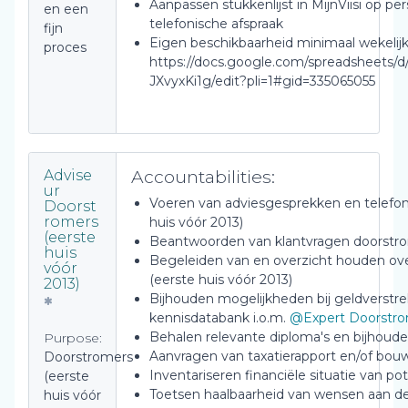
Aanpassen stukkenlijst in MijnViisi op per
en een
telefonische afspraak
fijn
Eigen beschikbaarheid minimaal wekelij
proces
https://docs.google.com/spreadsheets
JXvyxKi1g/edit?pli=1#gid=335065055
Accountabilities:
Advise
ur
Voeren van adviesgesprekken en telefon
Doorst
romers
huis vóór 2013)
(eerste
Beantwoorden van klantvragen doorstrom
huis
Begeleiden van en overzicht houden ov
vóór
(eerste huis vóór 2013)
2013)
Bijhouden mogelijkheden bij geldverstrek
kennisdatabank i.o.m.
@Expert Doorstr
Behalen relevante diploma's en bijhoude
Purpose:
Aanvragen van taxatierapport en/of bou
Doorstromers
Inventariseren financiële situatie van po
(eerste
Toetsen haalbaarheid van wensen aan de 
huis vóór