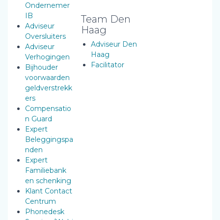
Ondernemer
IB
Team Den
Adviseur
Haag
Oversluiters
Adviseur Den
Adviseur
Haag
Verhogingen
Facilitator
Bijhouder
voorwaarden
geldverstrekk
ers
Compensatio
n Guard
Expert
Beleggingspa
nden
Expert
Familiebank
en schenking
Klant Contact
Centrum
Phonedesk