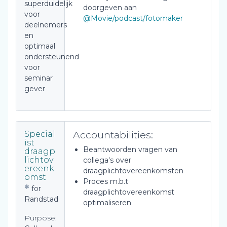
superduidelijk
doorgeven aan
voor
@Movie/podcast/fotomaker
deelnemers
en
optimaal
ondersteunend
voor
seminar
gever
Accountabilities:
Special
ist
Beantwoorden vragen van
draagp
lichtov
collega's over
ereenk
draagplichtovereenkomsten
omst
Proces m.b.t
for
draagplichtovereenkomst
Randstad
optimaliseren
Purpose: