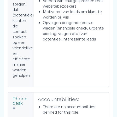
Voeren van chatgesprekken met
zorgen
websitebezoekers
dat
Motiveren van leads om klant te
(potentiële)
worden bij Viisi
klanten
Opvolgen dringende eerste
die
vragen (financiële check, urgente
contact
biedingsvragen etc.) van
zoeken
potentieel interessante leads
op een
vriendelijke
en
efficiënte
manier
worden
geholpen
Accountabilities:
Phone
desk
There are no accountabilities
defined for this role.