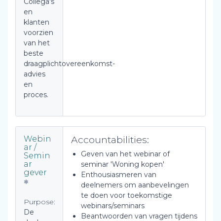
Collega's
en
klanten
voorzien
van het
beste
draagplichtovereenkomst-
advies
en
proces.
Accountabilities:
Webin
ar /
Geven van het webinar of
Semin
ar
seminar 'Woning kopen'
gever
Enthousiasmeren van
deelnemers om aanbevelingen
te doen voor toekomstige
Purpose:
webinars/seminars
De
Beantwoorden van vragen tijdens